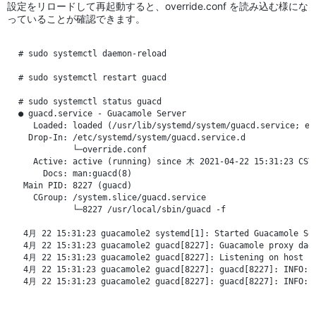
設定をリロードして再起動すると、override.conf を読み込む様にな
っていることが確認できます。
# sudo systemctl daemon-reload

# sudo systemctl restart guacd

# sudo systemctl status guacd

● guacd.service - Guacamole Server

   Loaded: loaded (/usr/lib/systemd/system/guacd.service; en
  Drop-In: /etc/systemd/system/guacd.service.d

           └─override.conf

   Active: active (running) since 木 2021-04-22 15:31:23 CST;
     Docs: man:guacd(8)

 Main PID: 8227 (guacd)

   CGroup: /system.slice/guacd.service

           └─8227 /usr/local/sbin/guacd -f

 4月 22 15:31:23 guacamole2 systemd[1]: Started Guacamole Ser
 4月 22 15:31:23 guacamole2 guacd[8227]: Guacamole proxy daem
 4月 22 15:31:23 guacamole2 guacd[8227]: Listening on host 12
 4月 22 15:31:23 guacamole2 guacd[8227]: guacd[8227]: INFO:  
 4月 22 15:31:23 guacamole2 guacd[8227]: guacd[8227]: INFO:  