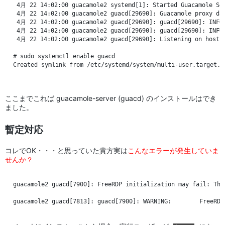
 4月 22 14:02:00 guacamole2 systemd[1]: Started Guacamole Ser
 4月 22 14:02:00 guacamole2 guacd[29690]: Guacamole proxy dae
 4月 22 14:02:00 guacamole2 guacd[29690]: guacd[29690]: INFO:
 4月 22 14:02:00 guacamole2 guacd[29690]: guacd[29690]: INFO:
 4月 22 14:02:00 guacamole2 guacd[29690]: Listening on host 1
# sudo systemctl enable guacd

Created symlink from /etc/systemd/system/multi-user.target.w
ここまでこれば guacamole-server (guacd) のインストールはでき
ました。
暫定対応
コレでOK・・・と思っていた貴方実は
こんなエラーが発生していま
せんか？
guacamole2 guacd[7900]: FreeRDP initialization may fail: The