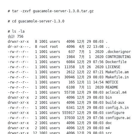
# tar -zxvf guacamole-server-1.3.0.tar.gz

# cd guacamole-server-1.3.0

# ls -la

合計 756

drwxr-xr-x   8 1001 users   4096 12月 29 08:03 .

dr-xr-x---.  8 root root    4096  4月 22 13:08 ..

-rw-r--r--   1 1001 users    637  7月  1  2020 .dockerignore

-rw-r--r--   1 1001 users   1984  7月  1  2020 CONTRIBUTING

-rw-r--r--   1 1001 users   6084 12月 29 07:56 Dockerfile

-rw-r--r--   1 1001 users  11358  1月 26  2020 LICENSE

-rw-r--r--   1 1001 users   2612 12月 22 07:21 Makefile.am

-rw-r--r--   1 1001 users  30946 12月 29 08:03 Makefile.in

-rw-r--r--   1 1001 users    165 12月 11 14:54 NOTICE

-rw-r--r--   1 1001 users   6108  7月 11  2020 README

-rw-r--r--   1 1001 users  55738 12月 29 08:03 aclocal.m4

drwxr-xr-x   2 1001 users   4096 12月 29 08:03 bin

drwxr-xr-x   2 1001 users   4096 12月 29 08:03 build-aux

-rw-r--r--   1 1001 users   6341 12月 29 08:03 config.h.in

-rwxr-xr-x   1 1001 users 555917 12月 29 08:03 configure

-rw-r--r--   1 1001 users  37030 12月 29 07:56 configure.ac

drwxr-xr-x   2 1001 users   4096 12月 29 08:03 doc

drwxr-xr-x   2 1001 users   4096 12月 29 08:03 m4

drwxr-xr-x  12 1001 users   4096 12月 29 08:03 src
