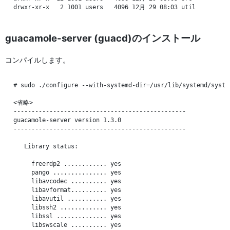
guacamole-server (guacd)のインストール
コンパイルします。
# sudo ./configure --with-systemd-dir=/usr/lib/systemd/system
<省略>

------------------------------------------------

guacamole-server version 1.3.0

------------------------------------------------

   Library status:

     freerdp2 ............ yes

     pango ............... yes

     libavcodec .......... yes

     libavformat.......... yes

     libavutil ........... yes

     libssh2 ............. yes

     libssl .............. yes

     libswscale .......... yes
