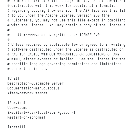
# or more contributor license agreements.  See the NOTICE fil
# distributed with this work for additional information

# regarding copyright ownership.  The ASF licenses this file

# to you under the Apache License, Version 2.0 (the

# "License"); you may not use this file except in compliance

# with the License.  You may obtain a copy of the License at

#

#   http://www.apache.org/licenses/LICENSE-2.0

#

# Unless required by applicable law or agreed to in writing,

# software distributed under the License is distributed on an
# "AS IS" BASIS, WITHOUT WARRANTIES OR CONDITIONS OF ANY

# KIND, either express or implied.  See the License for the

# specific language governing permissions and limitations

# under the License.

[Unit]

Description=Guacamole Server

Documentation=man:guacd(8)

After=network.target

[Service]

User=daemon

ExecStart=/usr/local/sbin/guacd -f

Restart=on-abnormal

[Install]
