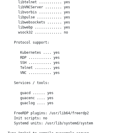
     libtelnet ........... yes

     libVNCServer ........ yes

     libvorbis ........... yes

     libpulse ............ yes

     libwebsockets ....... yes

     libwebp ............. yes

     wsock32 ............. no

   Protocol support:

      Kubernetes .... yes

      RDP ........... yes

      SSH ........... yes

      Telnet ........ yes

      VNC ........... yes

   Services / tools:

      guacd ...... yes

      guacenc .... yes

      guaclog .... yes

   FreeRDP plugins: /usr/lib64/freerdp2

   Init scripts: no

   Systemd units: /usr/lib/systemd/system
