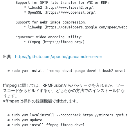
    Support for SFTP file transfer for VNC or RDP:

        * libssh2 (http://www.libssh2.org/)

        * OpenSSL (https://www.openssl.org/)

    Support for WebP image compression:

        * libwebp (https://developers.google.com/speed/webp/)
    "guacenc" video encoding utility:

出典：
https://github.com/apache/guacamole-server
ffmpeg に関しては、RPMFusionからパッケージを入れるか、ソー
スコードからビルドするか、どちらかの方法でのインストールにな
ります。
※ffmpegは操作の録画機能で使われます。
# sudo yum localinstall --nogpgcheck https://mirrors.rpmfusi
# sudo yum update
